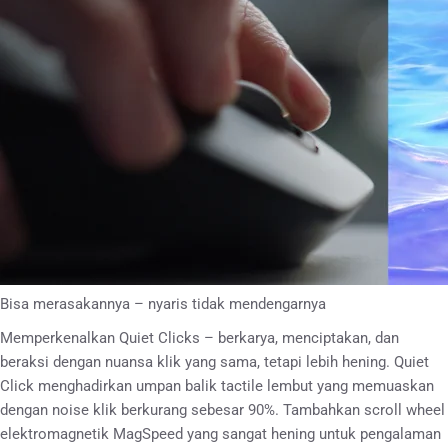
Bisa merasakannya – nyaris tidak mendengarnya
Memperkenalkan Quiet Clicks – berkarya, menciptakan, dan
beraksi dengan nuansa klik yang sama, tetapi lebih hening. Quiet
Click menghadirkan umpan balik tactile lembut yang memuaskan
dengan noise klik berkurang sebesar 90%. Tambahkan scroll wheel
elektromagnetik MagSpeed yang sangat hening untuk pengalaman