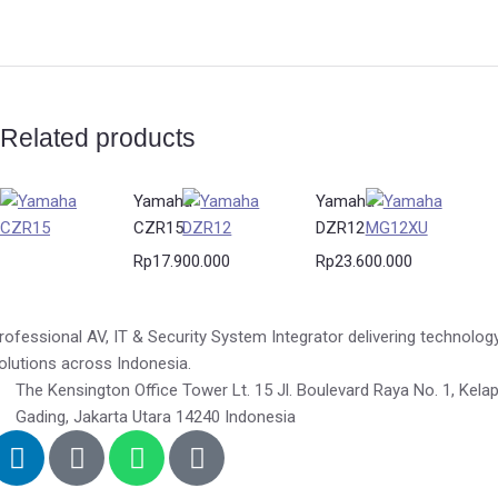
Related products
Yamaha
Yamaha
CZR15
DZR12
Rp
17.900.000
Rp
23.600.000
rofessional AV, IT & Security System Integrator delivering technolog
olutions across Indonesia.
The Kensington Office Tower Lt. 15 Jl. Boulevard Raya No. 1, Kela
Gading, Jakarta Utara 14240 Indonesia