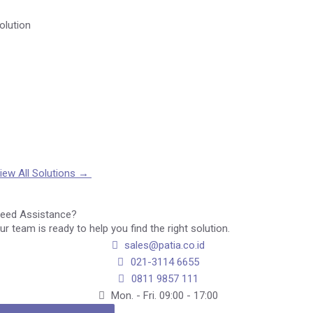
olution
iew All Solutions
→
eed Assistance?
ur team is ready to help you find the right solution.
sales@patia.co.id
021-3114 6655
0811 9857 111
Mon. - Fri. 09:00 - 17:00​