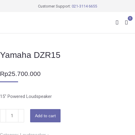
Customer Support:
021-3114 6655
0
Yamaha DZR15
Rp
25.700.000
15″ Powered Loudspeaker
Add to cart